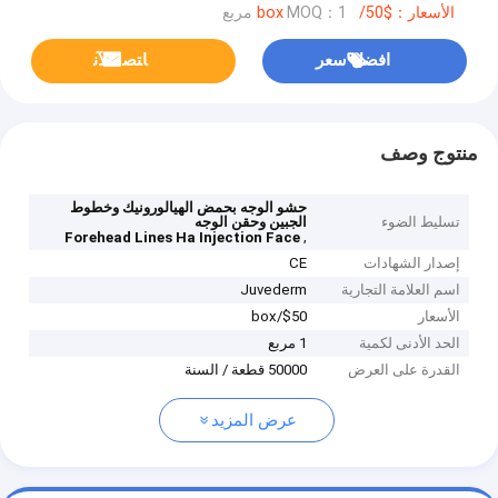
الأسعار：$50/box
MOQ：1 مربع
افضل سعر
ﺎﺘﺼﻟ ﺍﻶﻧ
منتوج وصف
حشو الوجه بحمض الهيالورونيك وخطوط
تسليط الضوء
الجبين وحقن الوجه
,
Forehead Lines Ha Injection Face
إصدار الشهادات
CE
اسم العلامة التجارية
Juvederm
الأسعار
$50/box
الحد الأدنى لكمية
1 مربع
القدرة على العرض
50000 قطعة / السنة
عرض المزيد