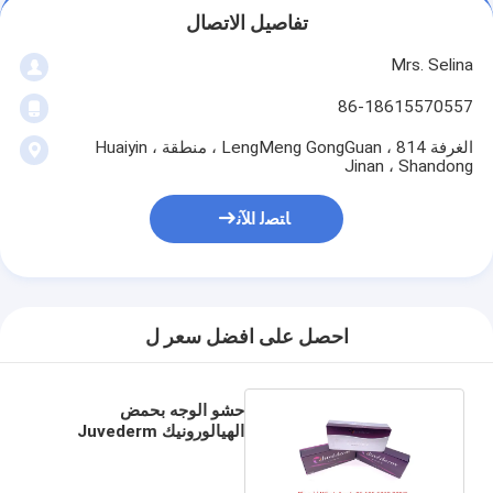
تفاصيل الاتصال
Mrs. Selina
86-18615570557
الغرفة 814 ، LengMeng GongGuan ، منطقة Huaiyin ،
Jinan ، Shandong
ﺎﺘﺼﻟ ﺍﻶﻧ
احصل على افضل سعر ل
حشو الوجه بحمض
الهيالورونيك Juvederm
لخطوط الجبين