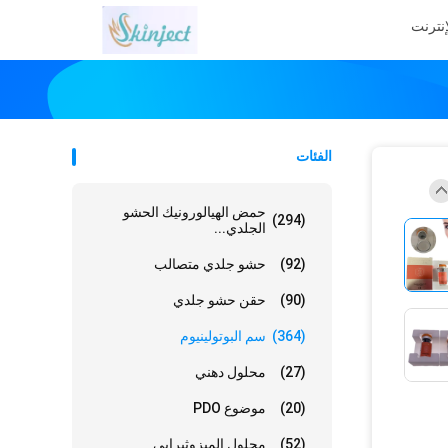
إنترنت
الفئات
حمض الهيالورونيك الحشو
(294)
الجلدي...
(92)
حشو جلدي متصالب
(90)
حقن حشو جلدي
(364)
سم البوتولينيوم
(27)
محلول دهني
(20)
موضوع PDO
(52)
محلول الميزوثيرابي