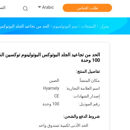
Arabic
الص
طلب اقتباس
منزل
المنتجات
سم البوتولينيوم
الحد من تجاعيد الجلد البوتوكس البوت
الحد من تجاعيد الجلد البوتوكس البوتولينوم توكسين النو
100 وحدة
تفاصيل المنتج:
مكان المنشأ:
الصين
اسم العلامة التجارية:
Hyamely
إصدار الشهادات:
CE
رقم الموديل:
100 وحدة
شروط الدفع والشحن:
الحد الأدنى لكمية:
صندوق واحد