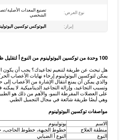
تصنيع المعدات الأصلية/تصن
نوع العرض:
الشخصي
إبراز:
البوتوكس توكسين البوتولينوم نوع 
100 وحدة من توكسين البوتولينوم من النوع أ لتقليل ظهور تجاعيد البشرة
هل تبحث عن طريقة لتنعيم تجاعيدك؟ يجب أن يكون البو
يمكن لتوكسين البوتولينوم إرخاء نهايات الأعصاب الحركية
والذي يمكن أن يمنع انتقال الإشارة من الأعصاب إلى 
وتسبب التجاعيد، وإزالة التجاعيد الديناميكية. لا يمكن
على العضلات المفرطة النمو، والأهم من ذلك هو الطبي
وهي أيضًا طريقة شائعة في مجال التجميل الطبي.
مواصفات توكسين البوتولينوم
الاسم
بوتولينوم
منطقة العلاج
خطوط الجبهة، خطوط الحاجب، خطو
النوع
النوع أ الضبابي