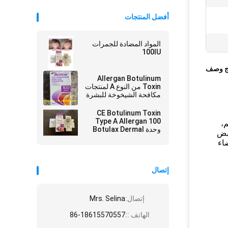
أفضل المنتجات
المواد المضادة للجمرات
100IU
ج وصف
Allergan Botulinum
Toxin من النوع A لمنتجات
مكافحة الشيخوخة للبشرة
CE Botulinum Toxin
Type A Allergan 100
م،
وحدة Botulax Dermal
قبض
Filler
ضاء
إتصال
إتصال:
Mrs. Selina
الهاتف ::
86-18615570557