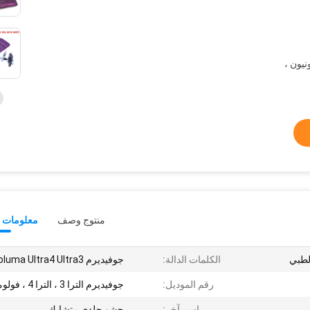
ونيون ،
منتوج وصف
معلومات ت
لطبي
الكلمات الدالة:
جوفيديرم Voluma Ultra4 Ultra3
رقم الموديل:
جوفيديرم الترا 3 ، الترا 4 ، فولوما
اسم آخر:
حشو جلدي متشابك