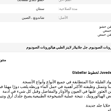
مدة الصلاحية:
سنتان
الأصل:
شاندونغ ، الصين
قن حشو
 حمض
 حقن حمض
ونات الصوديوم
,
جل جلابيلار لاينز الطبي هيالورونات الصوديوم
منتو
القليلة جدًا المتطابقة في جميع الأنواع وأنواع الأنسجة.
وتتمثل وظيفته الأكثر أهمية في حمل الماء وربطه.يلعب دورًا مهمًا ف
 العثور عليها في العيون والأوتار والمفاصل وقبل كل شيء في أدمة
ض الهيالورونيك ، نتيجة عملية الشيخوخة الطبيعية.يصبح جلدك أرق ونتي