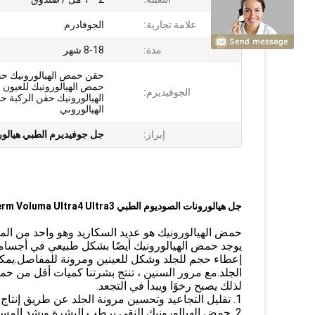
علامة تجارية:
الجوفادرم
مدة:
8-18 شهر
حقن حمض الهيالورونيك ح
حمض الهيالورونيك للعيون
الجوفيديرم:
الهيالورونيك حقن الركبة
الهيالوروني
إبراز:
جل جوفيديرم الطبي هيالور
جل هيالورونات الصوديوم الطبي Juvederm Voluma Ultra4 Ultra3 لخطوط Glabellar
حمض الهيالورونيك هو عديد السكاريد وهو واحد من المواد 
يوجد حمض الهيالورونيك أيضًا بشكل طبيعي في أجسامنا 
إعطاء حجم للجلد وشكل للعينين ومرونة للمفاصل.يمكن
الجلد.مع مرور السنين ، تنتج بشرتنا كميات أقل من حم
لذلك يصبح رخوًا ويبدأ في التجعد.
1. تقليل التجاعيد وتحسين مرونة الجلد عن طريق إنتاج خلايا جلد جديدة.
2. حمض الهيالورونيك النقي يرطب البشرة ويشد المسام