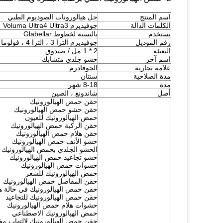
اسم المنتج
جل هيالورونات الصوديوم الطبي
الكلمات الدالة
جوفيديرم Voluma Ultra4 Ultra3
يستخدم
بالنسبة لخطوط Glabellar
رقم الموديل
جوفيديرم الترا 3 ، الترا 4 ، فولوما
التعبئة
2 * 1 مل / صندوق
اسم آخر
حشو جلدي متشابك
علامة تجارية
الجوفادرم
مدة الصلاحية
سنتان
مدة
8-18 شهر
أصل
شاندونغ ، الصين
حقن حمض الهيالورونيك
حقن حشو حمض الهيالورونيك
حمض الهيالورونيك للعيون
حقن الركبة حمض الهيالورونيك
حقن هلام حمض الهيالورونيك
حشو الأنف حمض الهيالورونيك
الحشو الجلدي بحمض الهيالورونيك
حشو تجاعيد حمض الهيالورونيك
حشوات حمض الهيالورونيك
حمض الهيالورونيك للشعر
حقن المفاصل حمض الهيالورونيك
حقن حمض الهيالورونيك في حالة 
حقن حمض الهيالورونيك للتجاعيد
حشوات هلام حمض الهيالورونيك
حمض الهيالورونيك الاصطناعي
حقن حمض الهيالورونيك لالتهاب مف