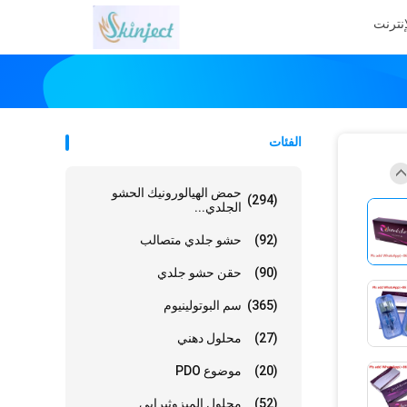
إنترنت
الفئات
حمض الهيالورونيك الحشو
(294)
الجلدي...
(92)
حشو جلدي متصالب
(90)
حقن حشو جلدي
(365)
سم البوتولينيوم
(27)
محلول دهني
(20)
موضوع PDO
(52)
محلول الميزوثيرابي