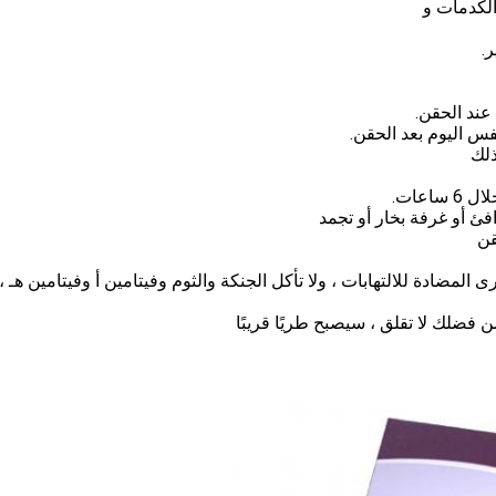
الكدمات و
قن