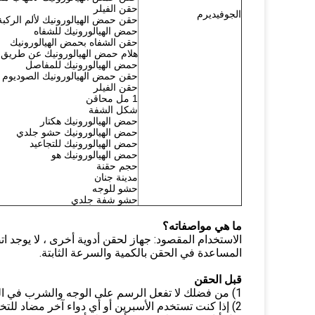
حقن الفيلر
الجوفيديرم
حقن حمض الهيالورونيك لألم الركبة
حمض الهيالورونيك للشفاه
حقن الشفاه بحمض الهيالورونيك
هلام حمض الهيالورونيك عن طريق 
حمض الهيالورونيك للمفاصل
حقن حمض الهيالورونيك الصوديوم
حقن الفيلر
1 مل محاقن
شكل الشفة
حمض الهيالورونيك هكتار
حمض الهيالورونيك حشو جلدي
حمض الهيالورونيك للتجاعيد
حمض الهيالورونيك هو
حجم حقنة
مدينة جنان
حشو للوجه
حشو شفة جلدي
ما هي مواصفاته؟
الاستخدام المقصود: جهاز لحقن أدوية أخرى ، لا يوجد ا
المساعدة في الحقن بالكمية والسرعة الثابتة.
قبل الحقن
1) من فضلك لا تفعل الرسم على الوجه والشرب في اليوم الذي حقنت فيه.
2) إذا كنت تستخدم الأسبرين أو أي دواء آخر مضاد للتخثر ، فيرجى التوقف عن استخدامه