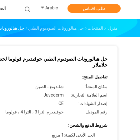
Arabic
الص
طلب اقتباس
منزل
المنتجات
جل هيالورونات الصوديوم الطبي
جل هيالورونات
جل هيالورونات الصوديوم الطبي جوفيديرم فولوما لخ
جلابيلار
تفاصيل المنتج:
مكان المنشأ:
شاندونغ ، الصين
اسم العلامة التجارية:
Juvederm
إصدار الشهادات:
CE
رقم الموديل:
جوفيديرم الترا 3 ، الترا 4 ، فولوما
شروط الدفع والشحن:
الحد الأدنى لكمية:
1 مربع