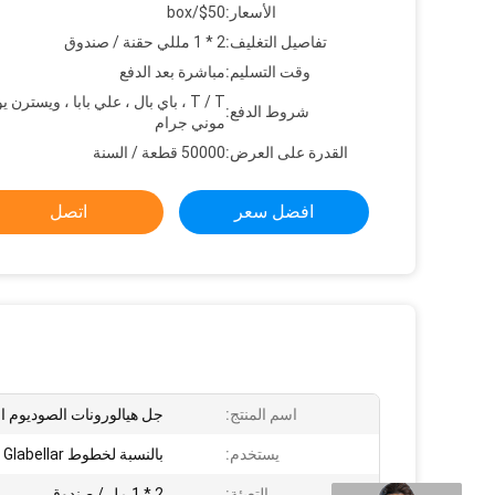
الأسعار:
$50/box
تفاصيل التغليف:
2 * 1 مللي حقنة / صندوق
وقت التسليم:
مباشرة بعد الدفع
T / T ، باي بال ، علي بابا ، ويسترن ي
شروط الدفع:
موني جرام
القدرة على العرض:
50000 قطعة / السنة
افضل سعر
اتصل
اسم المنتج:
جل هيالورونات الصوديوم ا
يستخدم:
بالنسبة لخطوط Glabellar
التعبئة:
2 * 1 مل / صندوق