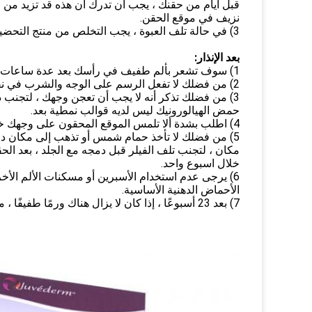
قبل أيام من حقنك ، يجب أن تدرك أن هذه قد تزيد من 
نزيف في موقع الحقن.
3) في حالة تلف العبوة ، يجب التخلص من منتج التحضير.
بعد الإنذار:
1) سوف تشعر بألم طفيف في رأسك بعد عدة ساعات عند الحقن.
2) من فضلك لا تفعل الرسم على الوجه والشرب في نفس اليوم بعد الحقن.
3) من فضلك تذكر أنه لا يجب أن تعجن وجهك ، لتجنب ذلك
حمض الهيالورونيك ليس لديه قوالب نمطية بعد.
4) اطلب بشدة ألا تلمس الموقع المحقون على وجهك خلال 6 ساعات.
5) من فضلك لا تأخذ حمام شمس أو تذهب إلى مكان دافئ أو غرفة بخار أو تجمد
مكان ، لتجنب تلف الفيلر قبل دمجه مع الجلد ، بعد الح
خلال اسبوع واحد.
6) يرجى عدم استخدام الأسبرين أو مسكنات الألم الأخرى المضادة للالتهابات ، ولا تأكل الجنكة والثوم وفيتامين أ وفيتامين هـ ،
الأحماض الدهنية الأساسية.
7) بعد 23 أسبوعًا ، إذا كان لا يزال هناك ورمًا طفيفًا ، من فضلك لا تقلق ، سيصبح طريًا قريبًا