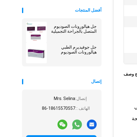
أفضل المنتجات
جل هيالورونات الصوديوم
المتصل بالجراحة التجميلية
جل جوفيديرم الطبي
هيالورونات الصوديوم
ج وصف
إتصال
إتصال:
Mrs. Selina
ي
الهاتف ::
86-18615570557
جة