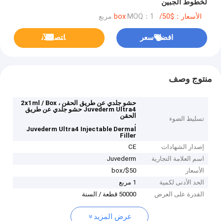
لخطوط الجبين
الأسعار：$50/box
MOQ：1 مربع
افضل سعر
ﺎﺘﺼﻟ ﺍﻶﻧ
منتوج وصف
حشو جلدي عن طريق الحقن 2x1ml / Box ،
Juvederm Ultra4 حشو جلدي عن طريق
الحقن
تسليط الضوء
,
Juvederm Ultra4 Injectable Dermal
Filler
إصدار الشهادات
CE
اسم العلامة التجارية
Juvederm
الأسعار
$50/box
الحد الأدنى لكمية
1 مربع
القدرة على العرض
50000 قطعة / السنة
عرض المزيد