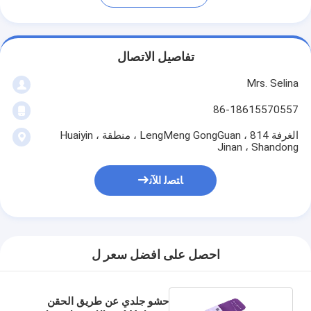
تفاصيل الاتصال
Mrs. Selina
86-18615570557
الغرفة 814 ، LengMeng GongGuan ، منطقة Huaiyin ،
Jinan ، Shandong
ﺎﺘﺼﻟ ﺍﻶﻧ
احصل على افضل سعر ل
حشو جلدي عن طريق الحقن