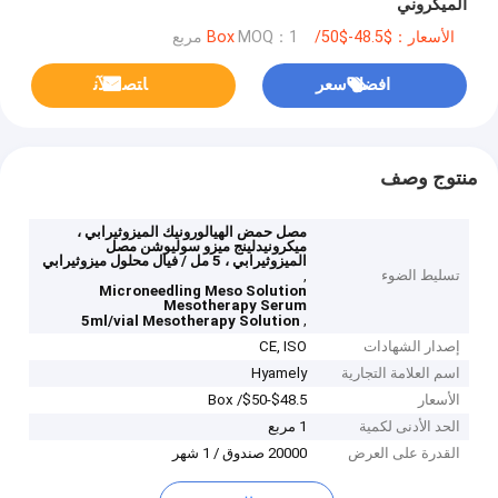
الميكروني
الأسعار：$48.5-$50/ Box
MOQ：1 مربع
افضل سعر
ﺎﺘﺼﻟ ﺍﻶﻧ
منتوج وصف
مصل حمض الهيالورونيك الميزوثيرابي ،
ميكرونيدلينج ميزو سوليوشن مصل
الميزوثيرابي ، 5 مل / فيال محلول ميزوثيرابي
تسليط الضوء
,
Microneedling Meso Solution
Mesotherapy Serum
,
5ml/vial Mesotherapy Solution
إصدار الشهادات
CE, ISO
اسم العلامة التجارية
Hyamely
الأسعار
$48.5-$50/ Box
الحد الأدنى لكمية
1 مربع
القدرة على العرض
20000 صندوق / 1 شهر