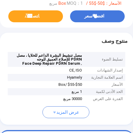
الأسعار：$50-$55 /Box
MOQ：1 مربع
افضل سعر
ﺎﺘﺼﻟ ﺍﻶﻧ
منتوج وصف
مصل تنشيط البشرة الداعم للخلايا ، مصل
تسليط الضوء
PDRN للإصلاح العميق للوجه
,
Face Deep Repair PDRN Serum
إصدار الشهادات
CE, ISO
اسم العلامة التجارية
Hyamely
الأسعار
$50-$55 /Box
الحد الأدنى لكمية
1 مربع
القدرة على العرض
30000 مربع
عرض المزيد