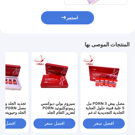
استمر
المنتجات الموصى بها
مصل بيض PDRN 3 مل
سيروم بولي ديوكسي
تجديد الجلد وإصل
5 علبة قنينة حلول العناية
ريبونوكليوتيد PDRN
مصل RN
الجلدية التجديدية لدعم
لتعزيز التئام الجلد
الجلد وحيويته
تركيب الكولاجين وتعافي
ومكافحة الشيخوخة
الجلد
افضل سعر
افضل سعر
افضل سع