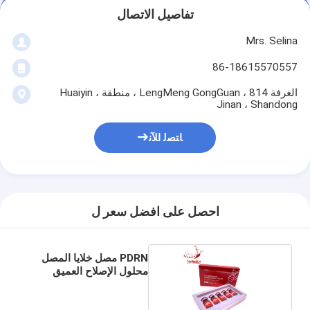
تفاصيل الاتصال
Mrs. Selina
86-18615570557
الغرفة 814 ، LengMeng GongGuan ، منطقة Huaiyin ،
Jinan ، Shandong
ﺎﺘﺼﻟ ﺍﻶﻧ
احصل على افضل سعر ل
PDRN مصل خلايا المصل
محلول الإصلاح العميق
للوجه