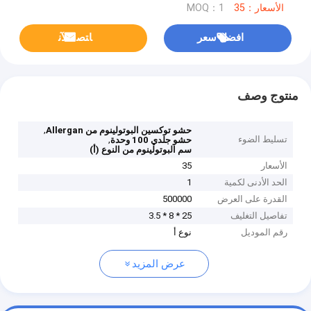
الأسعار：35
MOQ：1
افضل سعر
ﺎﺘﺼﻟ ﺍﻶﻧ
منتوج وصف
,
حشو توكسين البوتولينوم من Allergan
تسليط الضوء
,
حشو جلدي 100 وحدة
سم البوتولينوم من النوع (أ)
الأسعار
35
الحد الأدنى لكمية
1
القدرة على العرض
500000
تفاصيل التغليف
25 * 8 * 3.5
رقم الموديل
نوع أ
عرض المزيد