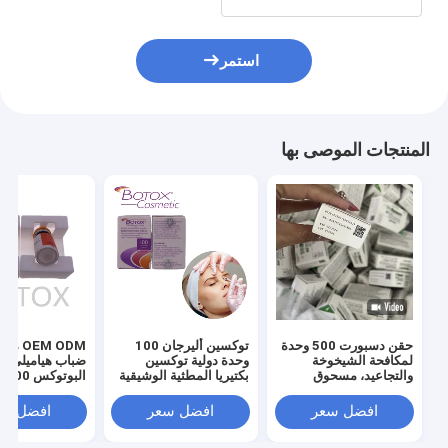
استمر
المنتجات الموصى بها
حقن دسبورت 500 وحدة
توكسين أليرجان 100
OEM ODM
لمكافحة الشيخوخة
وحدة دولية توكسين
ضباب هياميلي ح
والتجاعيد، مسحوق
بكتيريا المطثية الوشيقية
البوتوكس 100 وحدة
مجفف بالتجميد للعناية
لإزالة خطوط الوجه
بالبشرة
افضل سعر
افضل سعر
افضل سع