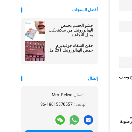
أفضل المنتجات
حشو الجسم بحمض
الهيالورونيك من سكينجكت
يقلل التجاعيد
حقن الشفاه جوفيديرم
حمض الهيالورونيك 2x1 مل
ج وصف
إتصال
إتصال:
Mrs. Selina
الهاتف ::
86-18615570557
ي
 رطوبة