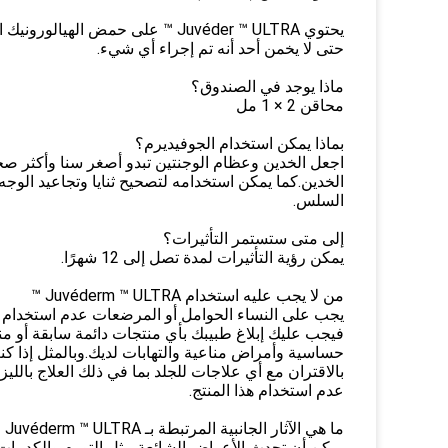
يحتوي Juvéder ™ ULTRA ™ على حمض 
حتى لا يخمن أحد أنه تم إجراء أي شيء.
ماذا يوجد في الصندوق؟
محاقن 2 × 1 مل
بماذا يمكن استخدام الجوفيديرم؟
اجعل الخدين وعظام الوجنتين تبدو أصغر سنا وأكثر صح
الخدين.كما يمكن استخدامه لتصحيح ثنايا وتجاعيد الوج
السلس.
إلى متى ستستمر التأثيرات؟
يمكن رؤية التأثيرات لمدة تصل إلى 12 شهرًا.
من لا يجب عليه استخدام Juvéderm ™ ULTRA ™
فيجب عليك إبلاغ طبيبك بأي منتجات دائمة سابقة أو من
حساسية وأمراض مناعية والتهابات لديك.وبالمثل إذا كن
بالاقتران مع أي علاجات للجلد بما في ذلك العلاج بالل
عدم استخدام هذا المنتج.
ما هي الآثار الجانبية المرتبطة بـ Juvéderm ™ ULTRA ™؟
يمكن أن تحدث الأعراض الشائعة مثل التورم والكدمات