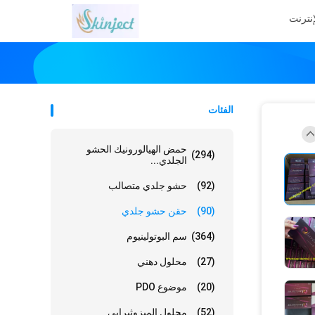
إنترنت
الفئات
حمض الهيالورونيك الحشو
(294)
الجلدي...
(92)
حشو جلدي متصالب
(90)
حقن حشو جلدي
(364)
سم البوتولينيوم
(27)
محلول دهني
(20)
موضوع PDO
(52)
محلول الميزوثيرابي