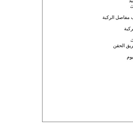
د
ك
ب مفاصل الركبة
ركبة
ك
يق الحقن
وم