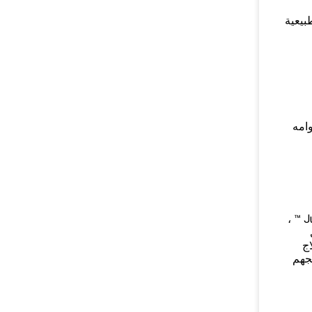
 طبيعية
وامه
يجب على النساء الحوامل أو المرضعات عدم استخدام Juvéderm ™ ULTRA ™.إذا كنت تفكر في استخدام Juvéderm ™ ULTRA ™ ،
ج
تجهم