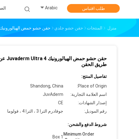
Arabic
الص
طلب اقتباس
منزل
المنتجات
حقن حشو جلدي
حقن حشو حمض الهيالورونيك Juvaderm Ultra 4 عن طريق الحق
حقن حشو حمض الهيالورونيك erm Ultra 4
طريق الحقن
تفاصيل المنتج:
Shandong, China
Place of Origin:
اسم العلامة التجارية:
JuvAderm
إصدار الشهادات:
CE
رقم الموديل:
جوفادرم الترا 3 ، الترا 4 ، فولوما
شروط الدفع والشحن:
Minimum Order
1 Box