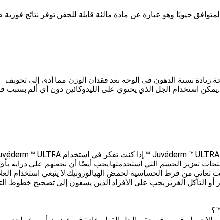
الهيالورونيك المتوافق حيويًا وهو عبارة عن مادة مالئة قابلة للحقن توفر نتائج فورية
ة.زيادة نسبة الدهون في الوجه بعد فقدان الوزن مما أدى إلى تجويف
ه.يمكن استخدام الجل الذي يحتوي على الليدوكائين دون أي ألم بسبب ق
تجات تعزيز الجسم التي استخدمتها.يجب أيضًا أن تجعلهم على دراية بأي
ت تعاني من فرط الحساسية لحمض الهيالورونيك.لا ينبغي استخدام العلا
يزر أو التآكل الغزير.يجب على الأفراد الذين يسعون إلى تصحيح خطوط ال
 والاحمرار في موقع حقن الجل.القرار عادة في غضون أسبوع واحد.