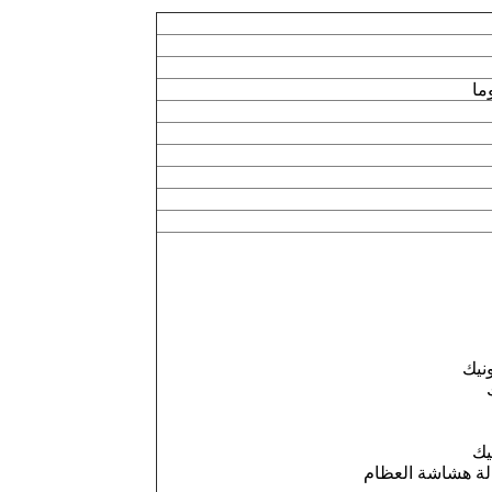
نيك
يك
لة هشاشة العظام