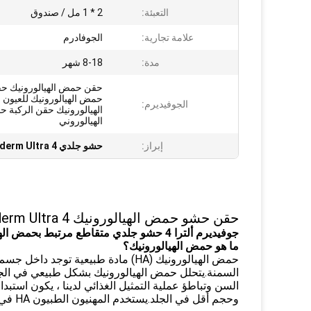
التعبئة:
2 * 1 مل / صندوق
علامة تجارية:
الجوفادرم
مدة:
8-18 شهر
حقن حمض الهيالورونيك ح
حمض الهيالورونيك للعيون
الجوفيديرم:
الهيالورونيك حقن الركبة
الهيالوروني
إبراز:
حشو جلدي Juvaderm Ultra 4
حقن حشو حمض الهيالورونيك Juvaderm Ultra 4 عن طريق الحقن
جوفيديرم ألترا 4 حشو جلدي متقاطع مرتبط بحمض الهيالورونيك من جوفيديرم
ما هو حمض الهيالورونيك؟
حمض الهيالورونيك (HA) مادة طبيعية
السمنة.يتحلل حمض الهيالورونيك بشكل طبيعي في الجسم أ
السن وتباطؤ عملية التمثيل الغذائي لدينا ، يكون استب
وحجم أقل في الجلد.يستخدم المهنيون الطبيون HA في علاج التهاب المفاصل وأثناء جراحة العيون.