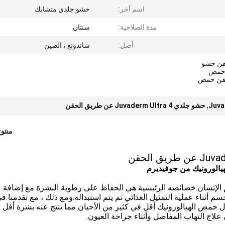
اسم آخر:
حشو جلدي متشابك
مدة الصلاحية:
سنتان
أصل:
شاندونغ ، الصين
قن حشو
 حمض
 حقن حمض
,
حشو جلدي Juvaderm Ultra 4 عن طريق الحقن
منتو
 توجد داخل جسم الإنسان.خصائصه الرئيسية هي الحفاظ على رطوبة البشرة مع إضافة
ثناء عملية التمثيل الغذائي ثم يتم استبداله.ومع ذلك ، مع تقدمنا ​​ف
دال حمض الهيالورونيك أقل في كثير من الأحيان مما ينتج عنه بشرة أقل