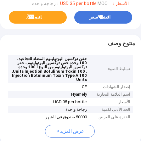
الأسعار：USD 35 per bottle
MOQ：زجاجة واحدة
افضل سعر
ﺎﺘﺼﻟ ﺍﻶﻧ
منتوج وصف
حقن توكسين البوتولينوم المضاد للتجاعيد ،
100 وحدة حقن توكسين البوتولينوم ، حقن
توكسين البوتولينوم من النوع أ 100 وحدة
تسليط الضوء
,
,
100 Units Injection Botulinum Toxin
Injection Botulinum Toxin Type A 100
Units
إصدار الشهادات
CE
اسم العلامة التجارية
Hyamely
الأسعار
USD 35 per bottle
الحد الأدنى لكمية
زجاجة واحدة
القدرة على العرض
50000 صندوق في الشهر
عرض المزيد