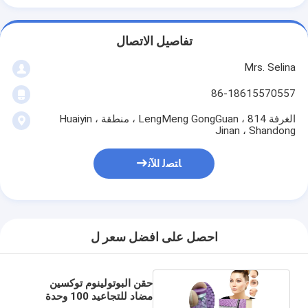
تفاصيل الاتصال
Mrs. Selina
86-18615570557
الغرفة 814 ، LengMeng GongGuan ، منطقة Huaiyin ،
Jinan ، Shandong
ﺎﺘﺼﻟ ﺍﻶﻧ
احصل على افضل سعر ل
حقن البوتولينوم توكسين
مضاد للتجاعيد 100 وحدة