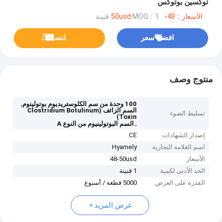
توكسين بوتوكس
الأسعار：48-50usd
MOQ：1 قنينة
افضل سعر
ﺎﺘﺼﻟ ﺍﻶﻧ
منتوج وصف
,
100 وحدة من سم الكلوستريديوم بوتولينوم
السم الزائف (Clostridium Botulinum
تسليط الضوء
Toxin)
,
السم البوتولينيوم من النوع A
إصدار الشهادات
CE
اسم العلامة التجارية
Hyamely
الأسعار
48-50usd
الحد الأدنى لكمية
1 قنينة
القدرة على العرض
5000 قطعة / أسبوع
عرض المزيد