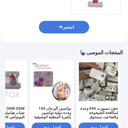
استمر
المنتجات الموصى بها
حقن دسبورت 500 وحدة
توكسين أليرجان 100
OEM ODM
لمكافحة الشيخوخة
وحدة دولية توكسين
ضباب هياميلي ح
والتجاعيد، مسحوق
بكتيريا المطثية الوشيقية
البوتوكس 100 وحدة
مجفف بالتجميد للعناية
لإزالة خطوط الوجه
بالبشرة
افضل سعر
افضل سعر
افضل سع