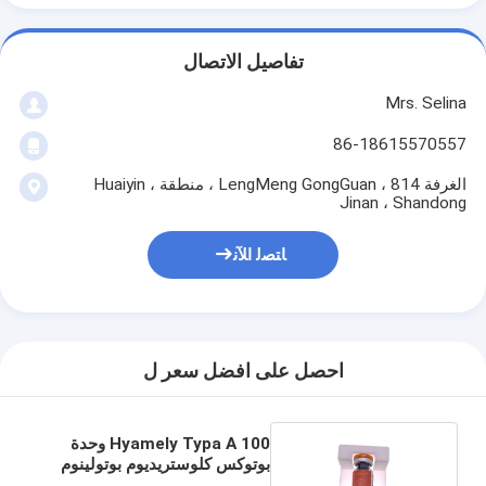
تفاصيل الاتصال
Mrs. Selina
86-18615570557
الغرفة 814 ، LengMeng GongGuan ، منطقة Huaiyin ،
Jinan ، Shandong
ﺎﺘﺼﻟ ﺍﻶﻧ
احصل على افضل سعر ل
Hyamely Typa A 100 وحدة
بوتوكس كلوستريديوم بوتولينوم
توكسين بوتوكس