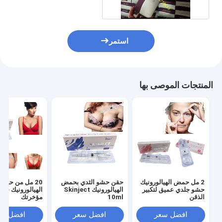
استمر
المنتجات الموصى بها
2 مل حمض الهيالورونيك
حقن حشو الثدي بحمض
20 مل من حمض
حشو جلدي عميق لتكبير
الهيالورونيك Skinject
الهيالورونيك حق
الذقن
10ml
مؤخرتك
افضل سعر
افضل سعر
افضل سع