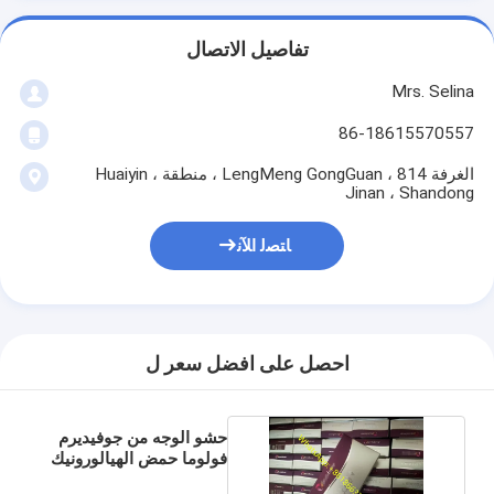
تفاصيل الاتصال
Mrs. Selina
86-18615570557
الغرفة 814 ، LengMeng GongGuan ، منطقة Huaiyin ،
Jinan ، Shandong
ﺎﺘﺼﻟ ﺍﻶﻧ
احصل على افضل سعر ل
حشو الوجه من جوفيديرم
فولوما حمض الهيالورونيك
لتكبير الثدي