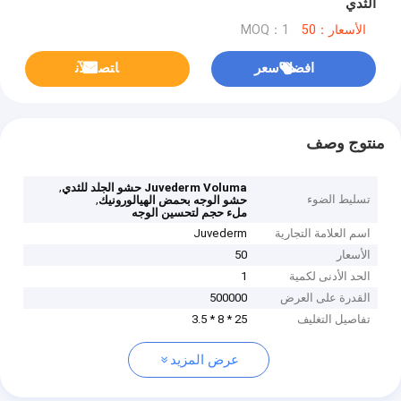
الثدي
الأسعار：50
MOQ：1
افضل سعر
ﺎﺘﺼﻟ ﺍﻶﻧ
منتوج وصف
,
Juvederm Voluma حشو الجلد للثدي
تسليط الضوء
,
حشو الوجه بحمض الهيالورونيك
ملء حجم لتحسين الوجه
اسم العلامة التجارية
Juvederm
الأسعار
50
الحد الأدنى لكمية
1
القدرة على العرض
500000
تفاصيل التغليف
25 * 8 * 3.5
عرض المزيد