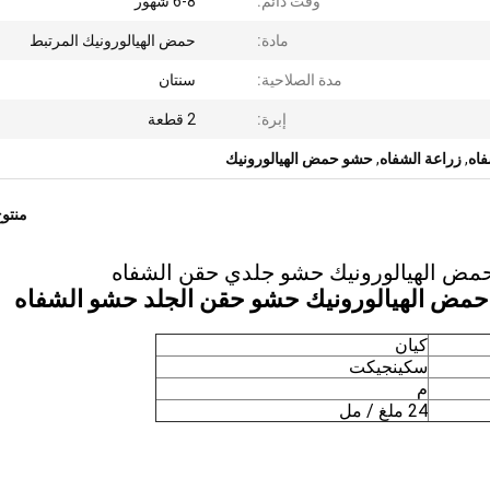
وقت دائم:
6-8 شهور
مادة:
حمض الهيالورونيك المرتبط
مدة الصلاحية:
سنتان
إبرة:
2 قطعة
,
زراعة الشفاه
,
حشو حمض الهيالورونيك
منتو
كيان
سكينجيكت
م
24 ملغ / مل