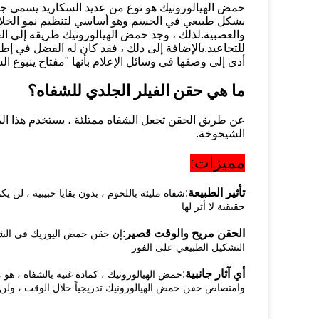
حمض الهيالورونيك هو نوع من عديد السكاريد يسمى جليكو
بشكل طبيعي في الجسم وهو أساسي لتنظيم نمو الخلايا 
والعصبية.لذلك ، وجد حمض الهيالورونيك طريقه إلى الع
للتجاعيد.بالإضافة إلى ذلك ، فقد كان له الفضل في إطا
أدى إلى وصفها في وسائل الإعلام بأنها "مفتاح ينبوع ال
ما هي حقن الفيلر الجلدي للشفاه؟
عن طريق الحقن تجعل الشفاه ممتلئة ، يستخدم هذا ا
الشيخوخة.
مميزات:
تأثير الطبيعة
:
شفاه مليئة باللحوم ، بدون بقايا حبيبية ، ل
حقيقية لا أثر لها
الحقن مريح والوقت قصير
:
إن حقن حمض اليوريك في الشفا
التشكيل الطبيعي على الفور
أي آثار جانبية
:
حمض الهيالورونيك ، كمادة غنية بالشفاه ، هو 
وامتصاص حقن حمض الهيالورونيك تدريجياً خلال الوقت ، ولن ينت