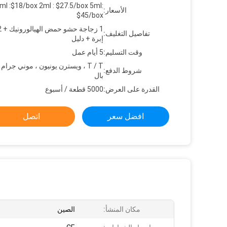
ml :$18/box 2ml : $27.5/box 5ml:
الأسعار:
$45/box
تفاصيل التغليف:
إبرة + دليل
وقت التسليم:
5 أيام عمل
T / T ، ويسترن يونيون ، موني جرام 
شروط الدفع:
بال
القدرة على العرض:
5000 قطعة / أسبوع
افضل سعر
اتصل
مكان المنشأ:
الصين