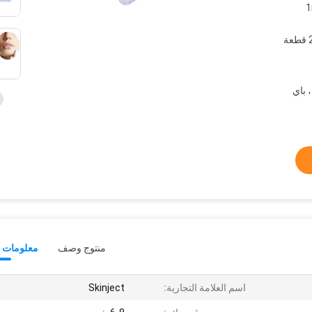
1
1 زجاجة حشو حمض الهيالورونيك + 2 قطعة
، باي
منتوج وصف
معلومات ت
اسم العلامة التجارية:
Skinject