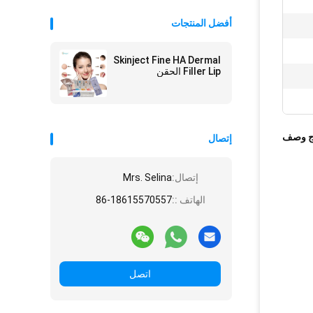
أفضل المنتجات
Skinject Fine HA Dermal
Filler Lip الحقن
ج وصف
إتصال
إتصال:
Mrs. Selina
الهاتف ::
86-18615570557
اتصل