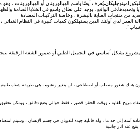
زامينوجليكان.يُعرف أيضًا باسم الهيالورونان أو الهيالورونات ، وهو 
وتجديدها.في الواقع ، يوجد على نطاق واسع في الخلايا الضامة والظها
ديد من منتجات العناية بالبشرة ، وخاصة التركيبات المضادة
لة العمر لدى أولئك الذين يستهلكون كميات كبيرة في النظام الغذائي ، 
شباب".
لمشروع بشكل أساسي في التجميل الطبي أو ضمور الشفة الرقيقة نتيج
ن يكون هناك شعور متصلب أو اصطناعي ، لن يتغير وتشوه ، هي طريقة شفاه طبيعية
ه مريح للغاية ، ووقت الحقن قصير ، فقط حوالي بضع دقائق ، ويمكن تحقيق ت
مادة آمنة إلى حد ما ، وله قابلية جيدة للذوبان في جسم الإنسان ، وسيتم امتصا
ج عنه آثار جانبية.