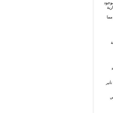
موجود
رية
مما
ة
أثير
ص