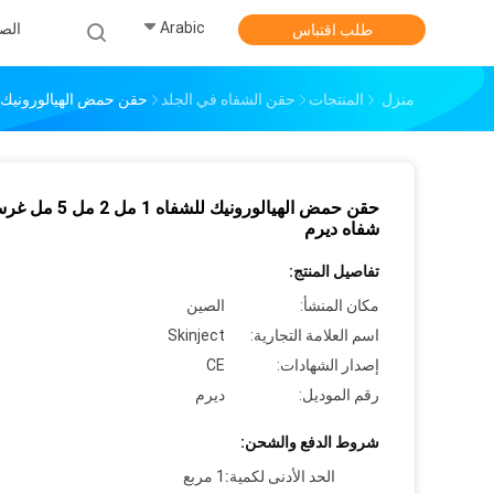
Arabic
الص
طلب اقتباس
منزل
المنتجات
حقن الشفاه في الجلد
حقن حمض الهيالورونيك للشفاه 1 مل 2 مل 5 مل غ
حقن حمض الهيالورونيك للشفاه 1 مل
شفاه ديرم
تفاصيل المنتج:
مكان المنشأ:
الصين
اسم العلامة التجارية:
Skinject
إصدار الشهادات:
CE
رقم الموديل:
ديرم
شروط الدفع والشحن:
الحد الأدنى لكمية:
1 مربع