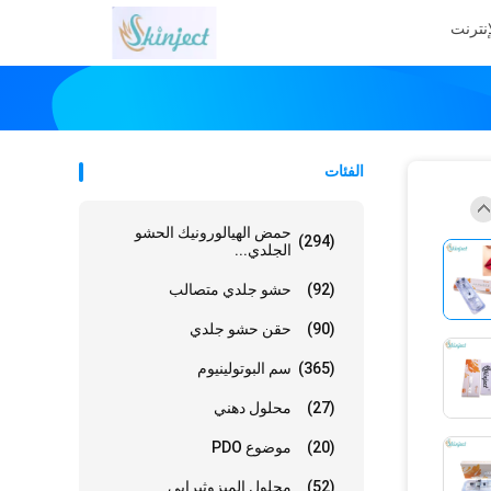
إنترنت
الفئات
حمض الهيالورونيك الحشو
(294)
الجلدي...
(92)
حشو جلدي متصالب
(90)
حقن حشو جلدي
(365)
سم البوتولينيوم
(27)
محلول دهني
(20)
موضوع PDO
(52)
محلول الميزوثيرابي