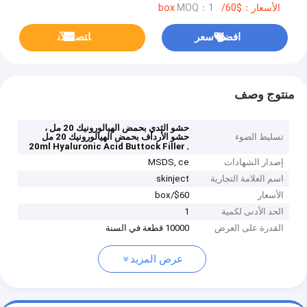
الأسعار：$60/box
MOQ：1
افضل سعر
ﺎﺘﺼﻟ ﺍﻶﻧ
منتوج وصف
حشو الثدي بحمض الهيالورونيك 20 مل ،
تسليط الضوء
حشو الأرداف بحمض الهيالورونيك 20 مل
,
20ml Hyaluronic Acid Buttock Filler
إصدار الشهادات
MSDS, ce
اسم العلامة التجارية
skinject
الأسعار
$60/box
الحد الأدنى لكمية
1
القدرة على العرض
10000 قطعة في السنة
عرض المزيد