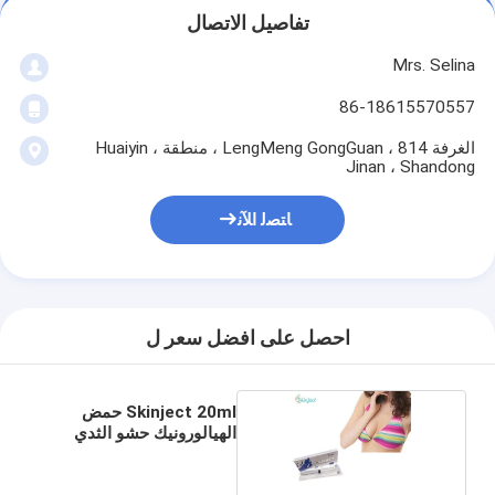
تفاصيل الاتصال
Mrs. Selina
86-18615570557
الغرفة 814 ، LengMeng GongGuan ، منطقة Huaiyin ،
Jinan ، Shandong
ﺎﺘﺼﻟ ﺍﻶﻧ
احصل على افضل سعر ل
Skinject 20ml حمض
الهيالورونيك حشو الثدي
للحقن