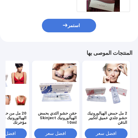
استمر
المنتجات الموصى بها
2 مل حمض الهيالورونيك
حقن حشو الثدي بحمض
20 مل من حمض
حشو جلدي عميق لتكبير
الهيالورونيك Skinject
الهيالورونيك حق
الذقن
10ml
مؤخرتك
افضل سعر
افضل سعر
افضل سع