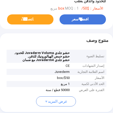
للخدود والذقن بعقب
الأسعار：$50/box
MOQ：1 مربع
افضل سعر
ﺎﺘﺼﻟ ﺍﻶﻧ
منتوج وصف
,
حشو جلدي Juvaderm Voluma للخدود
تسليط الضوء
,
حشو حمض الهيالورونيك للذقن
حشو جلدي Juvaderm4 مع ضمان
إصدار الشهادات
CE
اسم العلامة التجارية
Juvederm
الأسعار
$50/box
الحد الأدنى لكمية
1 مربع
القدرة على العرض
50000 قطع / سنة
عرض المزيد