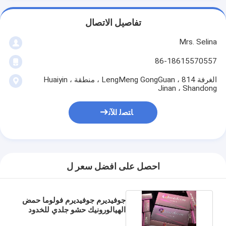
تفاصيل الاتصال
Mrs. Selina
86-18615570557
الغرفة 814 ، LengMeng GongGuan ، منطقة Huaiyin ،
Jinan ، Shandong
ﺎﺘﺼﻟ ﺍﻶﻧ
احصل على افضل سعر ل
جوفيديرم جوفيديرم فولوما حمض
الهيالورونيك حشو جلدي للخدود
والذقن بعقب