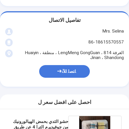
تفاصيل الاتصال
Mrs. Selina
86-18615570557
الغرفة 814 ، LengMeng GongGuan ، منطقة Huaiyin ،
Jinan ، Shandong
ﺎﺘﺼﻟ ﺍﻶﻧ
احصل على افضل سعر ل
حشو الثدي بحمض الهيالورونيك
من جوفيديرم الترا 4 عن طريق