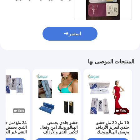
الحقن
استمر
المنتجات الموصى بها
10 مل 20 مل حشو
حشو جلدي بحمض
24 ملغ/مل حشو 
جلدي لتعزيز الأرداف
الهيالورونيك آمن وفعال
الثدي بحمض الهي
بحمض الهيالورونيك
لتكبير الثدي والأرداف
النقي غير الجرا
للأرداف والثدي