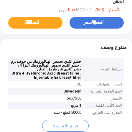
الحقن
الأسعار：$50/box
MOQ：1 مربع
افضل سعر
ﺎﺘﺼﻟ ﺍﻶﻧ
منتوج وصف
حشو الثدي بحمض الهيالورونيك من جوفيديرم
، حشو الثدي بحمض الهيالورونيك الترا 4 ،
تسليط الضوء
حشو الثدي عن طريق الحقن
,
,
Ultra 4 Hyaluronic Acid Breast Filler
Injectable ha breast filler
إصدار الشهادات
CE
اسم العلامة التجارية
Juvederm
الأسعار
$50/box
الحد الأدنى لكمية
1 مربع
القدرة على العرض
50000 قطع / سنة
عرض المزيد